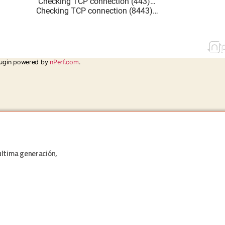
ugin powered by
nPerf.com
.
ultima generación,